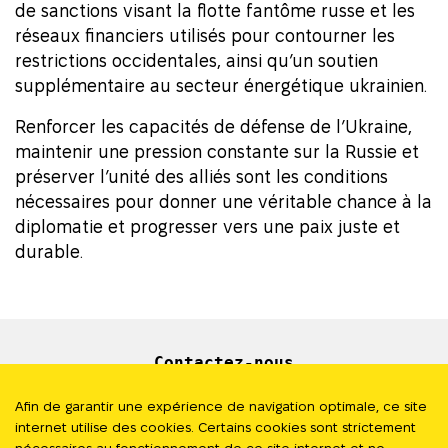
de sanctions visant la flotte fantôme russe et les
réseaux financiers utilisés pour contourner les
restrictions occidentales, ainsi qu’un soutien
supplémentaire au secteur énergétique ukrainien.
Renforcer les capacités de défense de l’Ukraine,
maintenir une pression constante sur la Russie et
préserver l’unité des alliés sont les conditions
nécessaires pour donner une véritable chance à la
diplomatie et progresser vers une paix juste et
durable.
Contactez-nous
Newsletter
Afin de garantir une expérience de navigation optimale, ce site
internet utilise des cookies. Certains cookies sont strictement
Presse