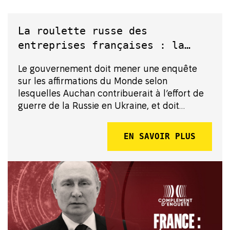
La roulette russe des
entreprises françaises : la
France doit émettre des
Le gouvernement doit mener une enquête
directives appelant ses
sur les affirmations du Monde selon
entreprises à quitter la Russie
lesquelles Auchan contribuerait à l’effort de
guerre de la Russie en Ukraine, et doit
accentuer ses efforts pour inciter les
entreprises françaises à se retirer de Russie,
EN SAVOIR PLUS
déclare B4Ukraine – une coalition internatio...