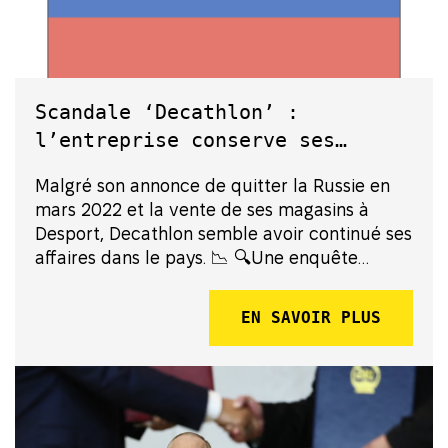
Scandale ‘Decathlon’ :
l’entreprise conserve ses
affaires en Russie malgré les
Malgré son annonce de quitter la Russie en
sanctions
mars 2022 et la vente de ses magasins à
Desport, Decathlon semble avoir continué ses
affaires dans le pays. 📉 🔍Une enquête
récente de Disclose comprenant des
documents, vidéos et témoignages révèle un
EN SAVOIR PLUS
système complexe pour maintenir les ventes
e...