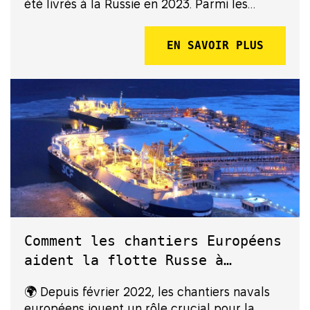
été livrés à la Russie en 2023. Parmi les
entreprises citées figurent Lynred et
STMicroelectronics, dont les produits ont été
EN SAVOIR PLUS
utilisés pour des équipements mili...
Comment les chantiers Européens
aident la flotte Russe à
transporter du gaz malgré les
🌍 Depuis février 2022, les chantiers navals
sanctions
européens jouent un rôle crucial pour la