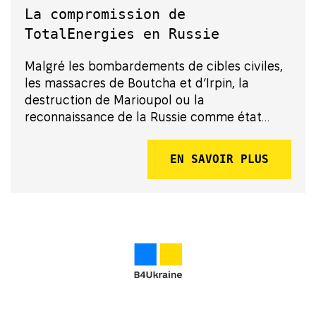
La compromission de
TotalEnergies en Russie
Malgré les bombardements de cibles civiles,
les massacres de Boutcha et d’Irpin, la
destruction de Marioupol ou la
reconnaissance de la Russie comme état
sponsor du terrorisme par l’Union
européenne, des groupes français continuent
EN SAVOIR PLUS
de travailler avec Poutine. Stand With
Ukraine s’est penché...