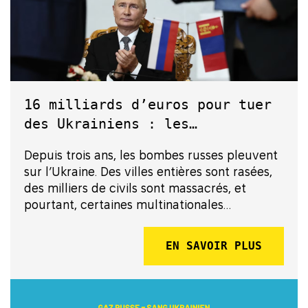
16 milliards d’euros pour tuer
des Ukrainiens : les
multinationales financent la
Depuis trois ans, les bombes russes pleuvent
machine de guerre russe
sur l’Ukraine. Des villes entières sont rasées,
des milliers de civils sont massacrés, et
pourtant, certaines multinationales
occidentales continuent d’alimenter l’effort
de guerre du Kremlin. Par pure avidité, elles
EN SAVOIR PLUS
versent des milliards d’euros d’imp...