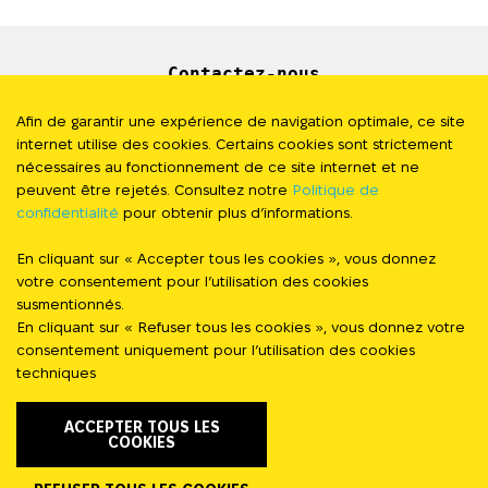
Contactez-nous
Newsletter
Afin de garantir une expérience de navigation optimale, ce site
internet utilise des cookies. Certains cookies sont strictement
Presse
nécessaires au fonctionnement de ce site internet et ne
peuvent être rejetés. Consultez notre
Politique de
confidentialité
pour obtenir plus d’informations.
Politique de Confidentialité
En cliquant sur « Accepter tous les cookies », vous donnez
#StandWithUkraine
votre consentement pour l’utilisation des cookies
susmentionnés.
En cliquant sur « Refuser tous les cookies », vous donnez votre
FOLLOW US
consentement uniquement pour l’utilisation des cookies
techniques
ACCEPTER TOUS LES
COOKIES
FAIRE
© Stand with Ukraine 2023 - 2026. Tous
UN
DON