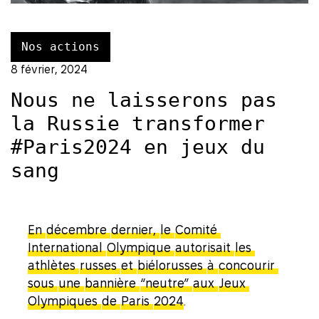
Nos actions
8 février, 2024
Nous ne laisserons pas
la Russie transformer
#Paris2024 en jeux du
sang
En
décembre
dernier,
le
Comité
International
Olympique
autorisait
les
athlètes
russes
et
biélorusses
à
concourir
sous
une
bannière
“neutre”
aux
Jeux
Olympiques
de
Paris
2024
.