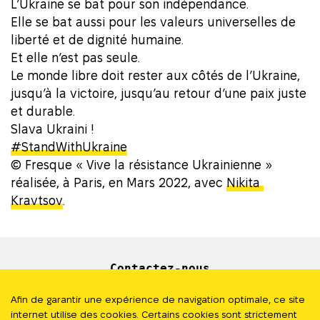
L’Ukraine se bat pour son indépendance.
Elle se bat aussi pour les valeurs universelles de
liberté et de dignité humaine.
Et elle n’est pas seule.
Le monde libre doit rester aux côtés de l’Ukraine,
jusqu’à la victoire, jusqu’au retour d’une paix juste
et durable.
Slava Ukraini !
#StandWithUkraine
© Fresque « Vive la résistance Ukrainienne »
réalisée, à Paris, en Mars 2022, avec
Nikita
Kravtsov
.
Contactez-nous
Newsletter
Afin de garantir une expérience de navigation optimale, ce site
internet utilise des cookies. Certains cookies sont strictement