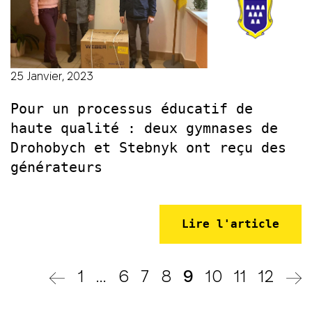
25 Janvier, 2023
Pour un processus éducatif de
haute qualité : deux gymnases de
Drohobych et Stebnyk ont ​​reçu des
générateurs
Lire l'article
1
…
6
7
8
9
10
11
12
N
P