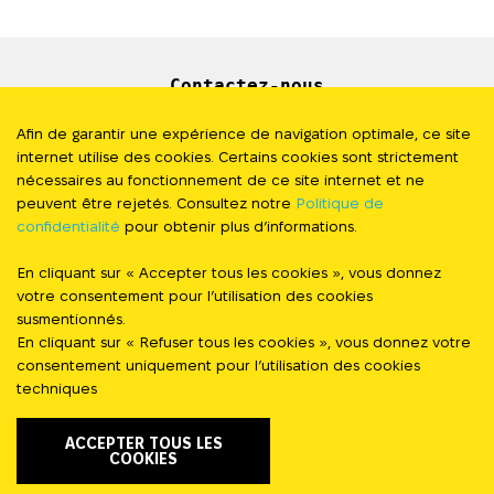
Contactez-nous
Newsletter
Afin de garantir une expérience de navigation optimale, ce site
internet utilise des cookies. Certains cookies sont strictement
Presse
nécessaires au fonctionnement de ce site internet et ne
peuvent être rejetés. Consultez notre
Politique de
confidentialité
pour obtenir plus d’informations.
Politique de Confidentialité
En cliquant sur « Accepter tous les cookies », vous donnez
#StandWithUkraine
votre consentement pour l’utilisation des cookies
susmentionnés.
En cliquant sur « Refuser tous les cookies », vous donnez votre
FOLLOW US
consentement uniquement pour l’utilisation des cookies
techniques
ACCEPTER TOUS LES
COOKIES
FAIRE
© Stand with Ukraine 2023 - 2026. Tous
UN